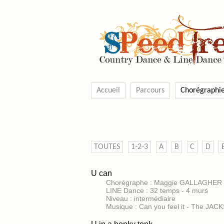
Accueil
Parcours
Chorégraphi
TOUTES
1-2-3
A
B
C
D
U can
Chorégraphe : Maggie GALLAGHER 
LINE Dance : 32 temps - 4 murs
Niveau : intermédiaire
Musique : Can you feel it - The JA