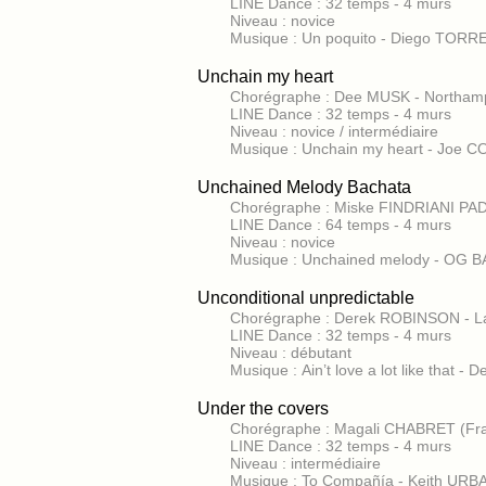
LINE Dance : 32 temps - 4 murs
Niveau : novice
Musique : Un poquito - Diego TORRE
Unchain my heart
Chorégraphe : Dee MUSK - Northamp
LINE Dance : 32 temps - 4 murs
Niveau : novice / intermédiaire
Musique : Unchain my heart - Joe 
Unchained Melody Bachata
Chorégraphe : Miske FINDRIANI PAD
LINE Dance : 64 temps - 4 murs
Niveau : novice
Musique : Unchained melody - OG 
Unconditional unpredictable
Chorégraphe : Derek ROBINSON - La
LINE Dance : 32 temps - 4 murs
Niveau : débutant
Musique : Ain’t love a lot like that 
Under the covers
Chorégraphe : Magali CHABRET (Fra
LINE Dance : 32 temps - 4 murs
Niveau : intermédiaire
Musique : To Compañía - Keith URB