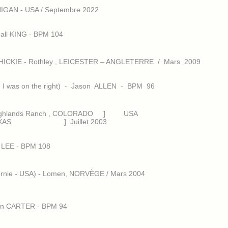
HIGAN - USA / Septembre 2022
dall KING - BPM 104
ICKIE - Rothley , LEICESTER – ANGLETERRE / Mars 2009
and I was on the right) - Jason ALLEN - BPM 96
 Highlands Ranch , COLORADO ] USA
 TEXAS ] Juillet 2003
r LEE - BPM 108
fornie - USA) - Lomen, NORVÈGE / Mars 2004
Aaron CARTER - BPM 94