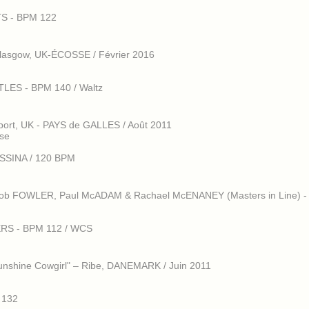
RTS - BPM 122
lasgow, UK-ÉCOSSE / Février 2016
TTLES - BPM 140 / Waltz
ort, UK - PAYS de GALLES / Août 2011
lse
ESSINA / 120 BPM
b FOWLER, Paul McADAM & Rachael McENANEY (Masters in Line) -
ERS - BPM 112 / WCS
shine Cowgirl" – Ribe, DANEMARK / Juin 2011
 132