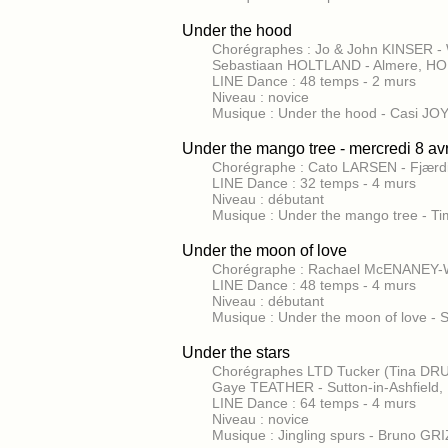
Under the hood
Chorégraphes : Jo & John KINSER -
Sebastiaan HOLTLAND - Almere, H
LINE Dance : 48 temps - 2 murs
Niveau : novice
Musique : Under the hood - Casi JO
Under the mango tree - mercredi 8 avr
Chorégraphe : Cato LARSEN - Fjær
LINE Dance : 32 temps - 4 murs
Niveau : débutant
Musique : Under the mango tree - T
Under the moon of love
Chorégraphe : Rachael McENANEY-WH
LINE Dance : 48 temps - 4 murs
Niveau : débutant
Musique : Under the moon of lov
Under the stars
Chorégraphes LTD Tucker (Tina DR
Gaye TEATHER - Sutton-in-Ashfiel
LINE Dance : 64 temps - 4 murs
Niveau : novice
Musique : Jingling spurs - Bruno GR