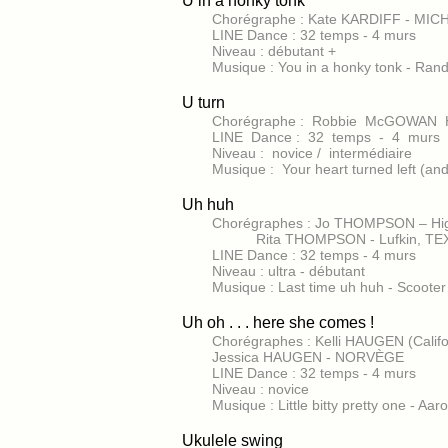
U in a honky tonk
Chorégraphe : Kate KARDIFF - MIC
LINE Dance : 32 temps - 4 murs
Niveau : débutant +
Musique : You in a honky tonk - Ran
U turn
Chorégraphe : Robbie McGOWAN H
LINE Dance : 32 temps - 4 murs
Niveau : novice / intermédiaire
Musique : Your heart turned left (
Uh huh
Chorégraphes : Jo THOMPSON –
Rita THOMPSON - Lufkin,
LINE Dance : 32 temps - 4 murs
Niveau : ultra - débutant
Musique : Last time uh huh - Scoote
Uh oh . . . here she comes !
Chorégraphes : Kelli HAUGEN (Cali
Jessica HAUGEN - NORVÈGE
LINE Dance : 32 temps - 4 murs
Niveau : novice
Musique : Little bitty pretty one - 
Ukulele swing