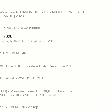
 Waterbeach, CAMBRIDGE - UK - ANGLETERRE ] Avril
OLLANDE ] 2023
Y - BPM 112 / WCS Binaire
il 2020 -
dingby, NORVÈGE / Septembre 2010
im TIM - BPM 140
ITE – U. K. / Floride – USA / Décembre 2015
e - SHOWADDYWADDY - BPM 156
UTTI) - Maasmechelen, BELGIQUE ] Novembre
d, NOTTS - UK - ANGLETERRE ] 2020
IZZLY - BPM 170 / 2 Step