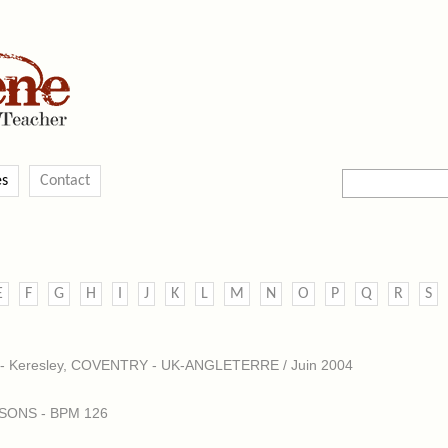
es
Contact
E
F
G
H
I
J
K
L
M
N
O
P
Q
R
S
- Keresley, COVENTRY - UK-ANGLETERRE / Juin 2004
CKSONS - BPM 126