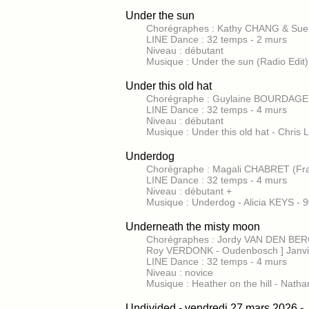
Under the sun
Chorégraphes : Kathy CHANG & Sue 
LINE Dance : 32 temps - 2 murs
Niveau : débutant
Musique : Under the sun (Radio Edit
Under this old hat
Chorégraphe : Guylaine BOURDAGES
LINE Dance : 32 temps - 4 murs
Niveau : débutant
Musique : Under this old hat - Chri
Underdog
Chorégraphe : Magali CHABRET (Fra
LINE Dance : 32 temps - 4 murs
Niveau : débutant +
Musique : Underdog - Alicia KEYS - 
Underneath the misty moon
Chorégraphes : Jordy VAN DEN BE
Roy VERDONK - Oudenbosch ] Janvi
LINE Dance : 32 temps - 4 murs
Niveau : novice
Musique : Heather on the hill - Nat
Undivided - vendredi 27 mars 2026 -