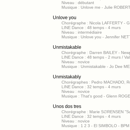
Niveau : débutant
Musique : Unlove me - Julie ROBE
Unlove you
Chorégraphe : Nicola LAFFERTY - G
LINE Dance : 48 temps - 4 murs
Niveau : intermédiaire
Musique : Unlove you - Jennifer NE
Unmistakable
Chorégraphe : Darren BAILEY - Newp
LINE Dance : 48 temps - 2 murs / Va
Niveau : novice
Musique : Unmistakable - Jo Dee M
Unmistakably
Chorégraphes : Pedro MACHADO, Ro
LINE Dance : 32 temps - 4 murs
Niveau : novice
Musique : That's good - Glenn ROG
Unos dos tres
Chorégraphe : Marie S∅RENSEN "Sun
LINE Dance : 32 temps - 4 murs
Niveau : novice
Musique : 1 2 3 - El SIMBOLO - BPM