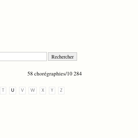
58 chorégraphies/10 284
T
U
V
W
X
Y
Z