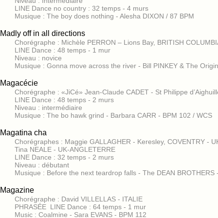
Niveau : Intermédiaire
LINE Dance no country : 32 temps - 4 murs
Musique : The boy does nothing - Alesha DIXON / 87 BPM
Madly off in all directions
Chorégraphe : Michèle PERRON – Lions Bay, BRITISH COLUMBI
LINE Dance : 48 temps - 1 mur
Niveau : novice
Musique : Gonna move across the river - Bill PINKEY & The Origin
Magacécie
Chorégraphe : «JiCé» Jean-Claude CADET - St Philippe d’Aighuil
LINE Dance : 48 temps - 2 murs
Niveau : intermédiaire
Musique : The bo hawk grind - Barbara CARR - BPM 102 / WCS
Magatina cha
Chorégraphes : Maggie GALLAGHER - Keresley, COVENTRY - 
Tina NEALE - UK-ANGLETERRE
LINE Dance : 32 temps - 2 murs
Niveau : débutant
Musique : Before the next teardrop falls - The DEAN BROTHERS
Magazine
Chorégraphe : David VILLELLAS - ITALIE
PHRASÉE LINE Dance : 64 temps - 1 mur
Music : Coalmine - Sara EVANS - BPM 112