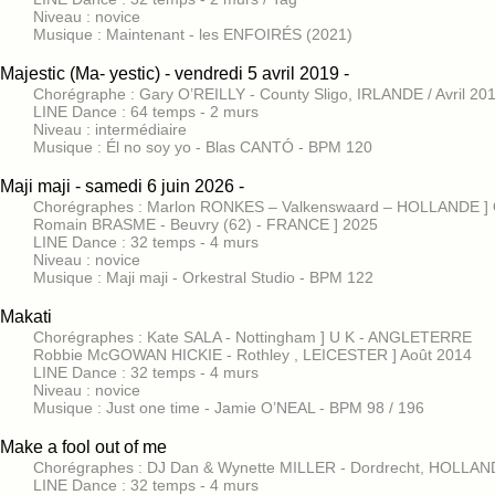
Niveau : novice
Musique : Maintenant - les ENFOIRÉS (2021)
Majestic (Ma- yestic) - vendredi 5 avril 2019 -
Chorégraphe : Gary O’REILLY - County Sligo, IRLANDE / Avril 20
LINE Dance : 64 temps - 2 murs
Niveau : intermédiaire
Musique : Él no soy yo - Blas CANTÓ - BPM 120
Maji maji - samedi 6 juin 2026 -
Chorégraphes : Marlon RONKES – Valkenswaard – HOLLANDE ] 
Romain BRASME - Beuvry (62) - FRANCE ] 2025
LINE Dance : 32 temps - 4 murs
Niveau : novice
Musique : Maji maji - Orkestral Studio - BPM 122
Makati
Chorégraphes : Kate SALA - Nottingham ] U K - ANGLETERRE
Robbie McGOWAN HICKIE - Rothley , LEICESTER ] Août 2014
LINE Dance : 32 temps - 4 murs
Niveau : novice
Musique : Just one time - Jamie O’NEAL - BPM 98 / 196
Make a fool out of me
Chorégraphes : DJ Dan & Wynette MILLER - Dordrecht, HOLLAN
LINE Dance : 32 temps - 4 murs