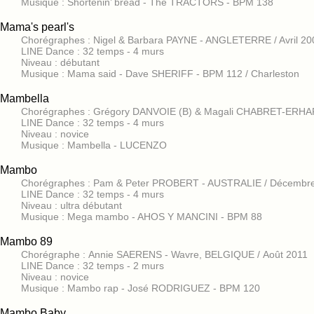
Musique : Shortenin’ bread - The TRACTORS - BPM 138
Mama's pearl's
Chorégraphes : Nigel & Barbara PAYNE - ANGLETERRE / Avril 20
LINE Dance : 32 temps - 4 murs
Niveau : débutant
Musique : Mama said - Dave SHERIFF - BPM 112 / Charleston
Mambella
Chorégraphes : Grégory DANVOIE (B) & Magali CHABRET-ERHARD
LINE Dance : 32 temps - 4 murs
Niveau : novice
Musique : Mambella - LUCENZO
Mambo
Chorégraphes : Pam & Peter PROBERT - AUSTRALIE / Décembr
LINE Dance : 32 temps - 4 murs
Niveau : ultra débutant
Musique : Mega mambo - AHOS Y MANCINI - BPM 88
Mambo 89
Chorégraphe : Annie SAERENS - Wavre, BELGIQUE / Août 2011
LINE Dance : 32 temps - 2 murs
Niveau : novice
Musique : Mambo rap - José RODRIGUEZ - BPM 120
Mambo Baby