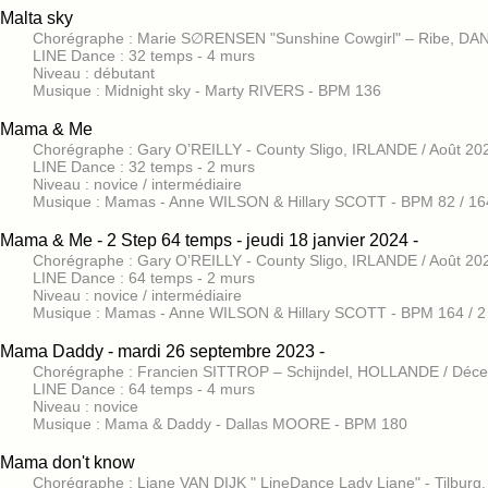
Malta sky
Chorégraphe : Marie S∅RENSEN "Sunshine Cowgirl" – Ribe, D
LINE Dance : 32 temps - 4 murs
Niveau : débutant
Musique : Midnight sky - Marty RIVERS - BPM 136
Mama & Me
Chorégraphe : Gary O’REILLY - County Sligo, IRLANDE / Août 20
LINE Dance : 32 temps - 2 murs
Niveau : novice / intermédiaire
Musique : Mamas - Anne WILSON & Hillary SCOTT - BPM 82 / 16
Mama & Me - 2 Step 64 temps - jeudi 18 janvier 2024 -
Chorégraphe : Gary O’REILLY - County Sligo, IRLANDE / Août 20
LINE Dance : 64 temps - 2 murs
Niveau : novice / intermédiaire
Musique : Mamas - Anne WILSON & Hillary SCOTT - BPM 164 / 2
Mama Daddy - mardi 26 septembre 2023 -
Chorégraphe : Francien SITTROP – Schijndel, HOLLANDE / Déc
LINE Dance : 64 temps - 4 murs
Niveau : novice
Musique : Mama & Daddy - Dallas MOORE - BPM 180
Mama don't know
Chorégraphe : Liane VAN DIJK " LineDance Lady Liane" - Tilbur