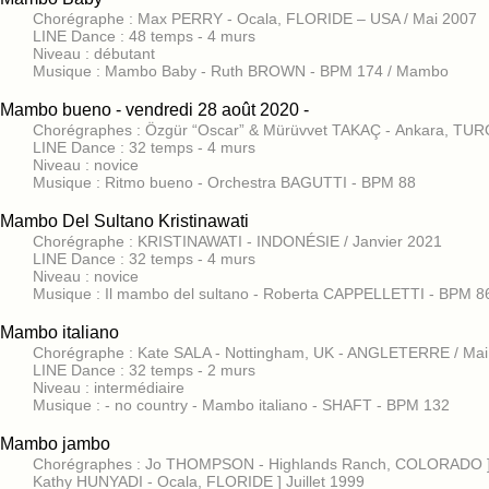
Chorégraphe : Max PERRY - Ocala, FLORIDE – USA / Mai 2007
LINE Dance : 48 temps - 4 murs
Niveau : débutant
Musique : Mambo Baby - Ruth BROWN - BPM 174 / Mambo
Mambo bueno - vendredi 28 août 2020 -
Chorégraphes : Özgür “Oscar” & Mürüvvet TAKAÇ - Ankara, TURQ
LINE Dance : 32 temps - 4 murs
Niveau : novice
Musique : Ritmo bueno - Orchestra BAGUTTI - BPM 88
Mambo Del Sultano Kristinawati
Chorégraphe : KRISTINAWATI - INDONÉSIE / Janvier 2021
LINE Dance : 32 temps - 4 murs
Niveau : novice
Musique : Il mambo del sultano - Roberta CAPPELLETTI - BPM 86
Mambo italiano
Chorégraphe : Kate SALA - Nottingham, UK - ANGLETERRE / Mai
LINE Dance : 32 temps - 2 murs
Niveau : intermédiaire
Musique : - no country - Mambo italiano - SHAFT - BPM 132
Mambo jambo
Chorégraphes : Jo THOMPSON - Highlands Ranch, COLORADO 
Kathy HUNYADI - Ocala, FLORIDE ] Juillet 1999