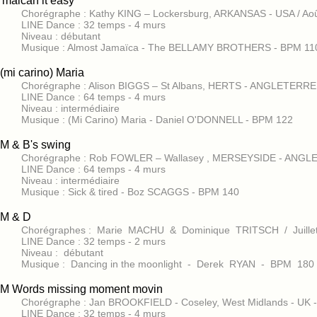
'maican it easy
Chorégraphe : Kathy KING – Lockersburg, ARKANSAS - USA / Ao
LINE Dance : 32 temps - 4 murs
Niveau : débutant
Musique : Almost Jamaïca - The BELLAMY BROTHERS - BPM 11
(mi carino) Maria
Chorégraphe : Alison BIGGS – St Albans, HERTS - ANGLETERRE
LINE Dance : 64 temps - 4 murs
Niveau : intermédiaire
Musique : (Mi Carino) Maria - Daniel O'DONNELL - BPM 122
M & B's swing
Chorégraphe : Rob FOWLER – Wallasey , MERSEYSIDE - ANGL
LINE Dance : 64 temps - 4 murs
Niveau : intermédiaire
Musique : Sick & tired - Boz SCAGGS - BPM 140
M & D
Chorégraphes : Marie MACHU & Dominique TRITSCH / Juill
LINE Dance : 32 temps - 2 murs
Niveau : débutant
Musique : Dancing in the moonlight - Derek RYAN - BPM 180
M Words missing moment movin
Chorégraphe : Jan BROOKFIELD - Coseley, West Midlands - UK 
LINE Dance : 32 temps - 4 murs