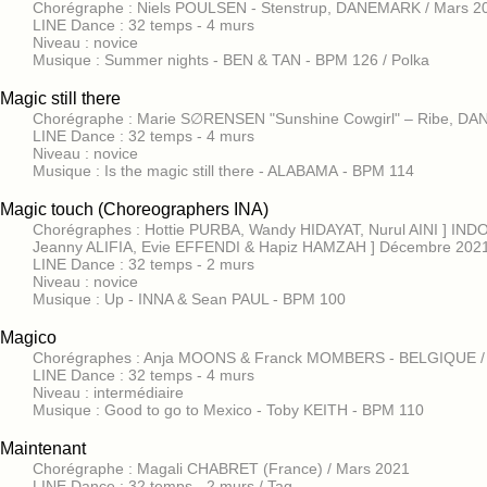
Chorégraphe : Niels POULSEN - Stenstrup, DANEMARK / Mars 2
LINE Dance : 32 temps - 4 murs
Niveau : novice
Musique : Summer nights - BEN & TAN - BPM 126 / Polka
Magic still there
Chorégraphe : Marie S∅RENSEN "Sunshine Cowgirl" – Ribe, DA
LINE Dance : 32 temps - 4 murs
Niveau : novice
Musique : Is the magic still there - ALABAMA - BPM 114
Magic touch (Choreographers INA)
Chorégraphes : Hottie PURBA, Wandy HIDAYAT, Nurul AINI ] IN
Jeanny ALIFIA, Evie EFFENDI & Hapiz HAMZAH ] Décembre 202
LINE Dance : 32 temps - 2 murs
Niveau : novice
Musique : Up - INNA & Sean PAUL - BPM 100
Magico
Chorégraphes : Anja MOONS & Franck MOMBERS - BELGIQUE /
LINE Dance : 32 temps - 4 murs
Niveau : intermédiaire
Musique : Good to go to Mexico - Toby KEITH - BPM 110
Maintenant
Chorégraphe : Magali CHABRET (France) / Mars 2021
LINE Dance : 32 temps - 2 murs / Tag