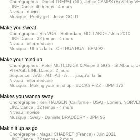
Chorégraphes : Daniel TREPAT (NL), Jeffke CAMPS (B) & Roy V
LINE Dance: 40 temps - 4 murs
Niveau : novice
Musique : Pretty girl - Jesse GOLD
Make you sweat
Chorégraphe : Ria VOS - Rotterdam, HOLLANDE / Juin 2010
LINE Dance : 32 temps - 4 murs
Niveau : intermédiaire
Musique : Uhh la la la - CHI HUA HUA - BPM 92
Make your mind up
Chorégraphes : Peter METELNICK & Alison BIGGS - St Albans, 
PHRASÉ LINE Dance : 2 murs
Séquence : AAB - AB - AB - A . . . jusqu’à la fin
Niveau : intermédiaire
Musique : Making your mind up - BUCKS FIZZ - BPM 172
Makes you wanna sway
Chorégraphe : Kelli HAUGEN (Californie - USA) - Lomen, NORVÈ
LINE Dance : 32 temps - 4 murs
Niveau : novice
Musique : Sway - Danielle BRADBERY - BPM 96
Makin it up as go
Chorégraphe : Magali CHABRET (France) / Juin 2021
LINE Dance : 32 temps - 2 murs