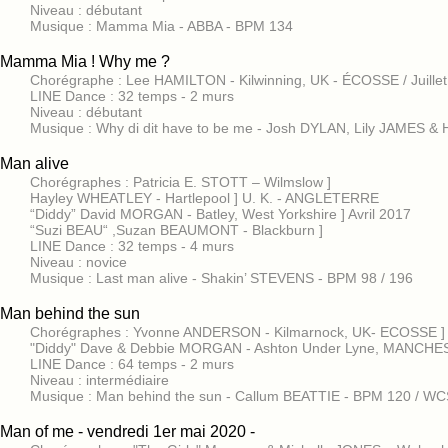
Niveau : débutant
Musique : Mamma Mia - ABBA - BPM 134
Mamma Mia ! Why me ?
Chorégraphe : Lee HAMILTON - Kilwinning, UK - ÉCOSSE / Juille
LINE Dance : 32 temps - 2 murs
Niveau : débutant
Musique : Why di dit have to be me - Josh DYLAN, Lily JAMES 
Man alive
Chorégraphes : Patricia E. STOTT – Wilmslow ]
Hayley WHEATLEY - Hartlepool ] U. K. - ANGLETERRE
“Diddy” David MORGAN - Batley, West Yorkshire ] Avril 2017
“Suzi BEAU“ ,Suzan BEAUMONT - Blackburn ]
LINE Dance : 32 temps - 4 murs
Niveau : novice
Musique : Last man alive - Shakin’ STEVENS - BPM 98 / 196
Man behind the sun
Chorégraphes : Yvonne ANDERSON - Kilmarnock, UK- ECOSSE ]
"Diddy" Dave & Debbie MORGAN - Ashton Under Lyne, MANCHES
LINE Dance : 64 temps - 2 murs
Niveau : intermédiaire
Musique : Man behind the sun - Callum BEATTIE - BPM 120 / WC
Man of me - vendredi 1er mai 2020 -