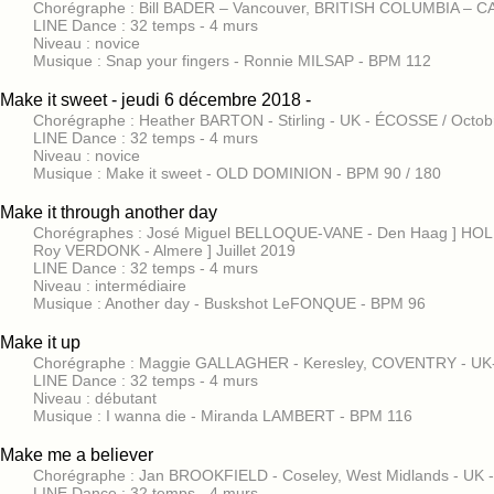
Chorégraphe : Bill BADER – Vancouver, BRITISH COLUMBIA – C
LINE Dance : 32 temps - 4 murs
Niveau : novice
Musique : Snap your fingers - Ronnie MILSAP - BPM 112
Make it sweet - jeudi 6 décembre 2018 -
Chorégraphe : Heather BARTON - Stirling - UK - ÉCOSSE / Octo
LINE Dance : 32 temps - 4 murs
Niveau : novice
Musique : Make it sweet - OLD DOMINION - BPM 90 / 180
Make it through another day
Chorégraphes : José Miguel BELLOQUE-VANE - Den Haag ] H
Roy VERDONK - Almere ] Juillet 2019
LINE Dance : 32 temps - 4 murs
Niveau : intermédiaire
Musique : Another day - Buskshot LeFONQUE - BPM 96
Make it up
Chorégraphe : Maggie GALLAGHER - Keresley, COVENTRY - UK
LINE Dance : 32 temps - 4 murs
Niveau : débutant
Musique : I wanna die - Miranda LAMBERT - BPM 116
Make me a believer
Chorégraphe : Jan BROOKFIELD - Coseley, West Midlands - UK 
LINE Dance : 32 temps - 4 murs