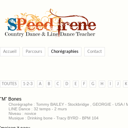
Accueil
Parcours
Chorégraphies
Contact
TOUTES
1-2-3
A
B
C
D
E
F
G
H
I
J
K
"M" Bones
Chorégraphe : Tommy BAILEY - Stockbridge , GEORGIE - USA / 
LINE Dance : 32 temps - 2 murs
Niveau : novice
Musique : Drinking bone - Tracy BYRD - BPM 104