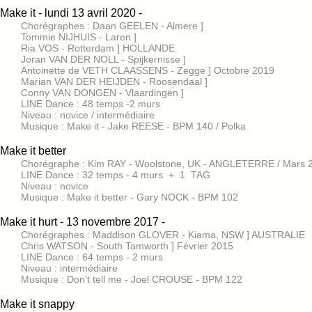
Make it - lundi 13 avril 2020 -
Chorégraphes : Daan GEELEN - Almere ]
Tommie NIJHUIS - Laren ]
Ria VOS - Rotterdam ] HOLLANDE
Joran VAN DER NOLL - Spijkernisse ]
Antoinette de VETH CLAASSENS - Zegge ] Octobre 2019
Marian VAN DER HEIJDEN - Roosendaal ]
Conny VAN DONGEN - Vlaardingen ]
LINE Dance : 48 temps -2 murs
Niveau : novice / intermédiaire
Musique : Make it - Jake REESE - BPM 140 / Polka
Make it better
Chorégraphe : Kim RAY - Woolstone, UK - ANGLETERRE / Mars 
LINE Dance : 32 temps - 4 murs + 1 TAG
Niveau : novice
Musique : Make it better - Gary NOCK - BPM 102
Make it hurt - 13 novembre 2017 -
Chorégraphes : Maddison GLOVER - Kiama, NSW ] AUSTRALIE
Chris WATSON - South Tamworth ] Février 2015
LINE Dance : 64 temps - 2 murs
Niveau : intermédiaire
Musique : Don’t tell me - Joel CROUSE - BPM 122
Make it snappy