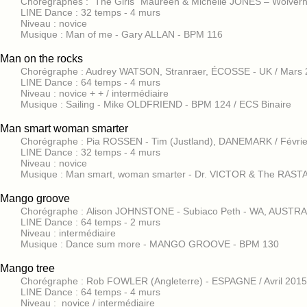
Chorégraphes : "The Girls" Maureen & Michelle JONES – Wol
LINE Dance : 32 temps - 4 murs
Niveau : novice
Musique : Man of me - Gary ALLAN - BPM 116
Man on the rocks
Chorégraphe : Audrey WATSON, Stranraer, ÉCOSSE - UK / Mars
LINE Dance : 64 temps - 4 murs
Niveau : novice + + / intermédiaire
Musique : Sailing - Mike OLDFRIEND - BPM 124 / ECS Binaire
Man smart woman smarter
Chorégraphe : Pia ROSSEN - Tim (Justland), DANEMARK / Févri
LINE Dance : 32 temps - 4 murs
Niveau : novice
Musique : Man smart, woman smarter - Dr. VICTOR & The RAS
Mango groove
Chorégraphe : Alison JOHNSTONE - Subiaco Peth - WA, AUSTRAL
LINE Dance : 64 temps - 2 murs
Niveau : intermédiaire
Musique : Dance sum more - MANGO GROOVE - BPM 130
Mango tree
Chorégraphe : Rob FOWLER (Angleterre) - ESPAGNE / Avril 20
LINE Dance : 64 temps - 4 murs
Niveau : novice / intermédiaire