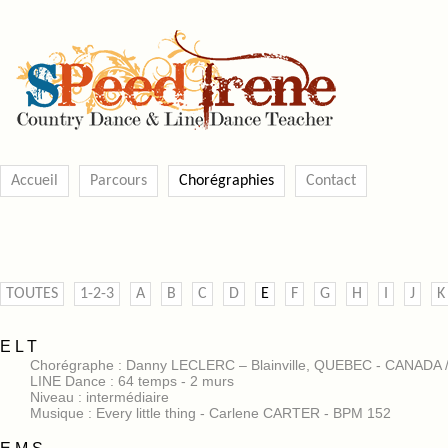
Accueil
Parcours
Chorégraphies
Contact
TOUTES
1-2-3
A
B
C
D
E
F
G
H
I
J
K
E L T
Chorégraphe : Danny LECLERC – Blainville, QUEBEC - CANADA /
LINE Dance : 64 temps - 2 murs
Niveau : intermédiaire
Musique : Every little thing - Carlene CARTER - BPM 152