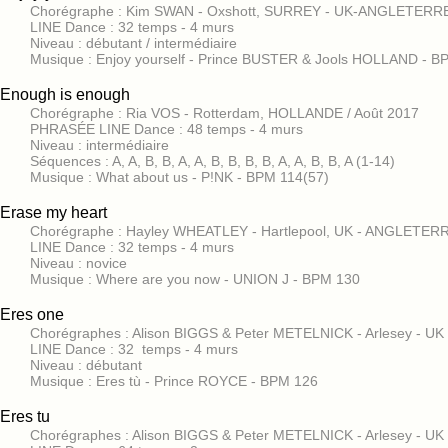
Chorégraphe : Kim SWAN - Oxshott, SURREY - UK-ANGLETERRE
LINE Dance : 32 temps - 4 murs
Niveau : débutant / intermédiaire
Musique : Enjoy yourself - Prince BUSTER & Jools HOLLAND - B
Enough is enough
Chorégraphe : Ria VOS - Rotterdam, HOLLANDE / Août 2017
PHRASÉE LINE Dance : 48 temps - 4 murs
Niveau : intermédiaire
Séquences : A, A, B, B, A, A, B, B, B, B, A, A, B, B, A (1-14)
Musique : What about us - P!NK - BPM 114(57)
Erase my heart
Chorégraphe : Hayley WHEATLEY - Hartlepool, UK - ANGLETERR
LINE Dance : 32 temps - 4 murs
Niveau : novice
Musique : Where are you now - UNION J - BPM 130
Eres one
Chorégraphes : Alison BIGGS & Peter METELNICK - Arlesey - UK
LINE Dance : 32 temps - 4 murs
Niveau : débutant
Musique : Eres tù - Prince ROYCE - BPM 126
Eres tu
Chorégraphes : Alison BIGGS & Peter METELNICK - Arlesey - U