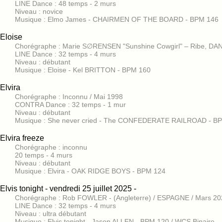
LINE Dance : 48 temps - 2 murs
Niveau : novice
Musique : Elmo James - CHAIRMEN OF THE BOARD - BPM 146
Eloise
Chorégraphe : Marie S∅RENSEN "Sunshine Cowgirl" – Ribe, DAN
LINE Dance : 32 temps - 4 murs
Niveau : débutant
Musique : Eloise - Kel BRITTON - BPM 160
Elvira
Chorégraphe : Inconnu / Mai 1998
CONTRA Dance : 32 temps - 1 mur
Niveau : débutant
Musique : She never cried - The CONFEDERATE RAILROAD - B
Elvira freeze
Chorégraphe : inconnu
20 temps - 4 murs
Niveau : débutant
Musique : Elvira - OAK RIDGE BOYS - BPM 124
Elvis tonight - vendredi 25 juillet 2025 -
Chorégraphe : Rob FOWLER - (Angleterre) / ESPAGNE / Mars 20
LINE Dance : 32 temps - 4 murs
Niveau : ultra débutant
Musique : Elvis tonight - Jason ALLEN - BPM 120 / WCS Binaire