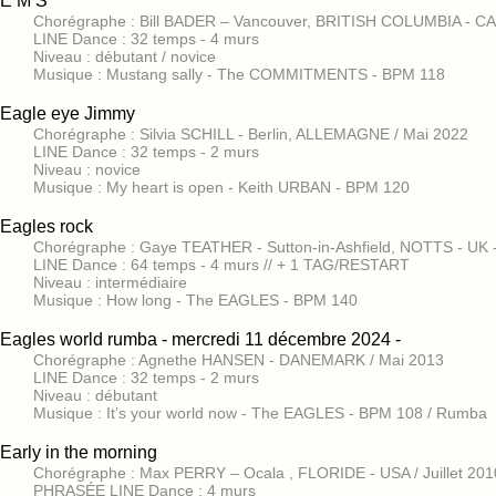
E M S
Chorégraphe : Bill BADER – Vancouver, BRITISH COLUMBIA - CA
LINE Dance : 32 temps - 4 murs
Niveau : débutant / novice
Musique : Mustang sally - The COMMITMENTS - BPM 118
Eagle eye Jimmy
Chorégraphe : Silvia SCHILL - Berlin, ALLEMAGNE / Mai 2022
LINE Dance : 32 temps - 2 murs
Niveau : novice
Musique : My heart is open - Keith URBAN - BPM 120
Eagles rock
Chorégraphe : Gaye TEATHER - Sutton-in-Ashfield, NOTTS - UK
LINE Dance : 64 temps - 4 murs // + 1 TAG/RESTART
Niveau : intermédiaire
Musique : How long - The EAGLES - BPM 140
Eagles world rumba - mercredi 11 décembre 2024 -
Chorégraphe : Agnethe HANSEN - DANEMARK / Mai 2013
LINE Dance : 32 temps - 2 murs
Niveau : débutant
Musique : It’s your world now - The EAGLES - BPM 108 / Rumba
Early in the morning
Chorégraphe : Max PERRY – Ocala , FLORIDE - USA / Juillet 201
PHRASÉE LINE Dance : 4 murs