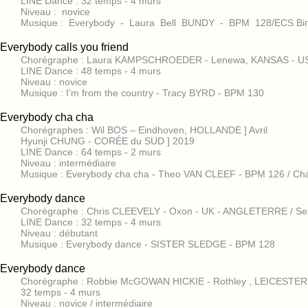
LINE Dance : 32 temps - 4 murs
Niveau : novice
Musique : Everybody - Laura Bell BUNDY - BPM 128/ECS Bi
Everybody calls you friend
Chorégraphe : Laura KAMPSCHROEDER - Lenewa, KANSAS - US
LINE Dance : 48 temps - 4 murs
Niveau : novice
Musique : I’m from the country - Tracy BYRD - BPM 130
Everybody cha cha
Chorégraphes : Wil BOS – Eindhoven, HOLLANDE ] Avril
Hyunji CHUNG - CORÉE du SUD ] 2019
LINE Dance : 64 temps - 2 murs
Niveau : intermédiaire
Musique : Everybody cha cha - Theo VAN CLEEF - BPM 126 / Ch
Everybody dance
Chorégraphe : Chris CLEEVELY - Oxon - UK - ANGLETERRE / S
LINE Dance : 32 temps - 4 murs
Niveau : débutant
Musique : Everybody dance - SISTER SLEDGE - BPM 128
Everybody dance
Chorégraphe : Robbie McGOWAN HICKIE - Rothley , LEICESTE
32 temps - 4 murs
Niveau : novice / intermédiaire