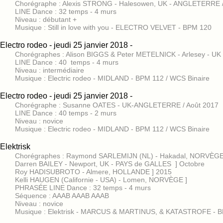
Chorégraphe : Alexis STRONG - Halesowen, UK - ANGLETERRE / 
LINE Dance : 32 temps - 4 murs
Niveau : débutant +
Musique : Still in love with you - ELECTRO VELVET - BPM 120
Electro rodeo - jeudi 25 janvier 2018 -
Chorégraphes : Alison BIGGS & Peter METELNICK - Arlesey - 
LINE Dance : 40 temps - 4 murs
Niveau : intermédiaire
Musique : Electric rodeo - MIDLAND - BPM 112 / WCS Binaire
Electro rodeo - jeudi 25 janvier 2018 -
Chorégraphe : Susanne OATES - UK-ANGLETERRE / Août 2017
LINE Dance : 40 temps - 2 murs
Niveau : novice
Musique : Electric rodeo - MIDLAND - BPM 112 / WCS Binaire
Elektrisk
Chorégraphes : Raymond SARLEMIJN (NL) - Hakadal, NORVÈGE
Darren BAILEY - Newport, UK - PAYS de GALLES ] Octobre
Roy HADISUBROTO - Almere, HOLLANDE ] 2015
Kelli HAUGEN (Californie - USA) - Lomen, NORVÈGE ]
PHRASÉE LINE Dance : 32 temps - 4 murs
Séquence : AAAB AAAB AAAB
Niveau : novice
Musique : Elektrisk - MARCUS & MARTINUS, & KATASTROFE - B