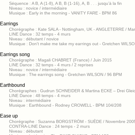
Séquence : A B, A (1-8), A B, B (1-16), A, B . . . jusqu’à la fin
Niveau : novice / intermédiaire
Musique : Early in the morning - VANITY FARE - BPM 86
Earrings
Chorégraphe : Kate SALA - Nottingham, UK - ANGLETERRE / Ma
LINE Dance : 32 temps - 4 murs
Niveau : débutant / novice
Musique : Don't make me take my earrings out - Gretchen WILS
Earrings song
Chorégraphe : Magali CHABRET (France) / Juin 2015
LINE Dance : 32 temps - 4 murs / 2 reprises
Niveau : novice / intermédiaire
Musique : The earrings song - Gretchen WILSON / 96 BPM
Earthbound
Chorégraphes : Gudrun SCHNEIDER & Martina ECKE – Drei Glei
LINE Dance : 48 temps - 4 murs
Niveau : intermédiaire
Musique : Earthbound - Rodney CROWELL - BPM 104/208
Ease up
Chorégraphe : Suzanna BORGSTRÖM - SUÈDE / Novembre 200
CONTRA-LINE Dance : 24 temps - 2 murs
Niveau : débutant