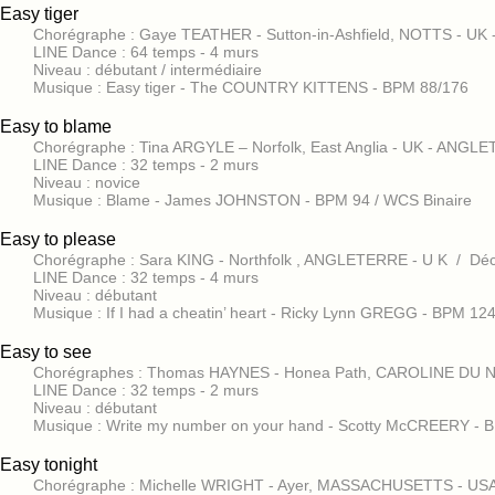
Easy tiger
Chorégraphe : Gaye TEATHER - Sutton-in-Ashfield, NOTTS - UK
LINE Dance : 64 temps - 4 murs
Niveau : débutant / intermédiaire
Musique : Easy tiger - The COUNTRY KITTENS - BPM 88/176
Easy to blame
Chorégraphe : Tina ARGYLE – Norfolk, East Anglia - UK - ANGLE
LINE Dance : 32 temps - 2 murs
Niveau : novice
Musique : Blame - James JOHNSTON - BPM 94 / WCS Binaire
Easy to please
Chorégraphe : Sara KING - Northfolk , ANGLETERRE - U K / D
LINE Dance : 32 temps - 4 murs
Niveau : débutant
Musique : If I had a cheatin’ heart - Ricky Lynn GREGG - BPM 12
Easy to see
Chorégraphes : Thomas HAYNES - Honea Path, CAROLINE DU N
LINE Dance : 32 temps - 2 murs
Niveau : débutant
Musique : Write my number on your hand - Scotty McCREERY - 
Easy tonight
Chorégraphe : Michelle WRIGHT - Ayer, MASSACHUSETTS - USA /