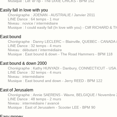
Musique : Let 'er rip - The DIXIE CHICKS - BPM 152
Easily fall in love with you
Chorégraphe : JOENAN - AUSTRALIE / Janvier 2011
LINE Dance : 64 temps - 1 mur
Niveau : novice / intermédiaire
Musique : I could easily fall (In love with you) - Cliff RICHARD
East bound
Chorégraphe : Danny LECLERC – Blainville, QUEBEC - CANADA /
LINE Dance : 32 temps - 4 murs
Niveau : débutant / intermédiaire
Musique : East bound & down - The Road Hammers - BPM 118
East bound & down 2000
Chorégraphe : Kathy HUNYADI - Danbury, CONNECTICUT - USA 
LINE Dance : 32 temps - 4 murs
Niveau : intermédiaire
Musique : East bound and down - Jerry REED - BPM 122
East of Jerusalem
Chorégraphe : Annie SAERENS - Wavre, BELGIQUE / Novembre 
LINE Dance : 48 temps - 2 murs
Niveau : intermédiaire / avancé
Musique : East of Jerusalem - Scooter LEE - BPM 90
Easy money