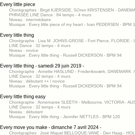
Every little piece
Chorégraphes : Birgit KJERSIDE, S∅ren KRISTENSEN - DANEMAR
PHRASÉE LINE Dance : 84 temps - 4 murs
Niveau : intermédiaire
Musique : Every little piece of my heart - Ivan PEDERSEN - BPM 
Every little thing
Chorégraphe : Lisa M. JOHNS-GROSE - Fort Pierce, FLORIDE - U
LINE Dance : 32 temps - 4 murs
Niveau : novice
Musique : Every little thing - Russell DICKERSON - BPM 94
Every little thing - samedi 29 juin 2019 -
Chorégraphe : Annette HASLUND - Frederiksværk, DANEMARK / 
LINE Dance : 32 temps - 4 murs
Niveau : débutant ++ / novice
Musique : Every little thing - Russell DICKERSON - BPM 94
Every little thing easy
Chorégraphe : Annemaree SLEETH - Melbourne, VICTORIA - AU
LINE Dance : 32 temps - 4 murs
Niveau : débutant
Musique : Every little thing - Jennifer NETTLES - BPM 120
Every move you make - dimanche 7 avril 2024 -
Chorégraphes : José Miguel BELLOQUE-VANE - Den Haag - HOLL