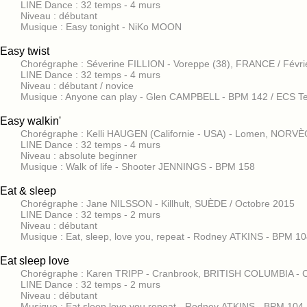
LINE Dance : 32 temps - 4 murs
Niveau : débutant
Musique : Easy tonight - NiKo MOON
Easy twist
Chorégraphe : Séverine FILLION - Voreppe (38), FRANCE / Févri
LINE Dance : 32 temps - 4 murs
Niveau : débutant / novice
Musique : Anyone can play - Glen CAMPBELL - BPM 142 / ECS Te
Easy walkin'
Chorégraphe : Kelli HAUGEN (Californie - USA) - Lomen, NORVÈ
LINE Dance : 32 temps - 4 murs
Niveau : absolute beginner
Musique : Walk of life - Shooter JENNINGS - BPM 158
Eat & sleep
Chorégraphe : Jane NILSSON - Killhult, SUÈDE / Octobre 2015
LINE Dance : 32 temps - 2 murs
Niveau : débutant
Musique : Eat, sleep, love you, repeat - Rodney ATKINS - BPM 1
Eat sleep love
Chorégraphe : Karen TRIPP - Cranbrook, BRITISH COLUMBIA - 
LINE Dance : 32 temps - 2 murs
Niveau : débutant
Musique : Eat sleep love you repeat - Rodney ATKINS - BPM 104