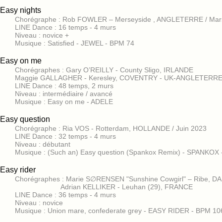
Easy nights
Chorégraphe : Rob FOWLER – Merseyside , ANGLETERRE / Mar
LINE Dance : 16 temps - 4 murs
Niveau : novice +
Musique : Satisfied - JEWEL - BPM 74
Easy on me
Chorégraphes : Gary O’REILLY - County Sligo, IRLANDE
Maggie GALLAGHER - Keresley, COVENTRY - UK-ANGLETERRE /
LINE Dance : 48 temps, 2 murs
Niveau : intermédiaire / avancé
Musique : Easy on me - ADELE
Easy question
Chorégraphe : Ria VOS - Rotterdam, HOLLANDE / Juin 2023
LINE Dance : 32 temps - 4 murs
Niveau : débutant
Musique : (Such an) Easy question (Spankox Remix) - SPANKOX 
Easy rider
Chorégraphes : Marie S∅RENSEN "Sunshine Cowgirl" – R
Adrian KELLIKER - Leuhan (29), FRAN
LINE Dance : 36 temps - 4 murs
Niveau : novice
Musique : Union mare, confederate grey - EASY RIDER - BPM 10