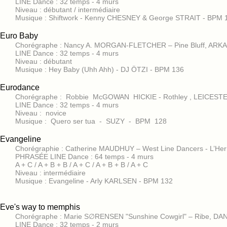
LINE Dance : 32 temps - 4 murs
Niveau : débutant / intermédiaire
Musique : Shiftwork - Kenny CHESNEY & George STRAIT - BPM 
Euro Baby
Chorégraphe : Nancy A. MORGAN-FLETCHER – Pine Bluff, ARKA
LINE Dance : 32 temps - 4 murs
Niveau : débutant
Musique : Hey Baby (Uhh Ahh) - DJ ÖTZI - BPM 136
Eurodance
Chorégraphe : Robbie McGOWAN HICKIE - Rothley , LEICES
LINE Dance : 32 temps - 4 murs
Niveau : novice
Musique : Quero ser tua - SUZY - BPM 128
Evangeline
Chorégraphie : Catherine MAUDHUY – West Line Dancers - L’He
PHRASÉE LINE Dance : 64 temps - 4 murs
A + C / A + B + B / A + C / A + B + B / A + C
Niveau : intermédiaire
Musique : Evangeline - Arly KARLSEN - BPM 132
Eve's way to memphis
Chorégraphe : Marie S∅RENSEN "Sunshine Cowgirl" – Ribe, D
LINE Dance : 32 temps - 2 murs