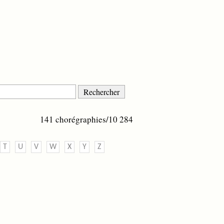
141 chorégraphies/10 284
T
U
V
W
X
Y
Z