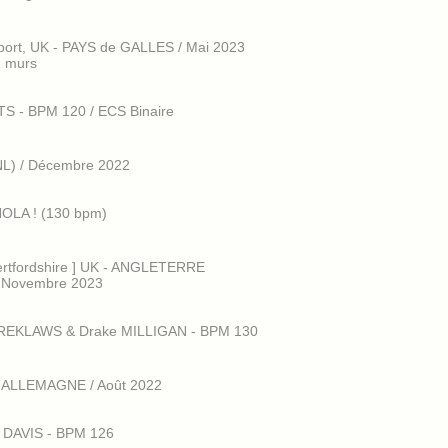
port, UK - PAYS de GALLES / Mai 2023
2 murs
TS - BPM 120 / ECS Binaire
NL) / Décembre 2022
HOLA ! (130 bpm)
ertfordshire ] UK - ANGLETERRE
] Novembre 2023
he REKLAWS & Drake MILLIGAN - BPM 130
in, ALLEMAGNE / Août 2022
n DAVIS - BPM 126