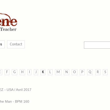
es
Contact
E
F
G
H
I
J
K
L
M
N
O
P
Q
R
S
 - USA / Avril 2017
 The Man - BPM 160