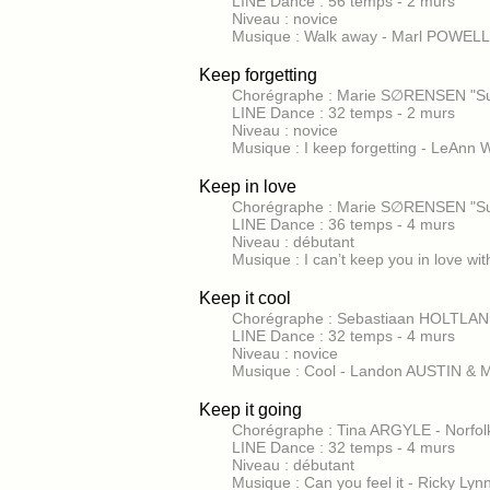
LINE Dance : 56 temps - 2 murs
Niveau : novice
Musique : Walk away - Marl POWELL
Keep forgetting
Chorégraphe : Marie S∅RENSEN "Sun
LINE Dance : 32 temps - 2 murs
Niveau : novice
Musique : I keep forgetting - LeA
Keep in love
Chorégraphe : Marie S∅RENSEN "Su
LINE Dance : 36 temps - 4 murs
Niveau : débutant
Musique : I can’t keep you in love w
Keep it cool
Chorégraphe : Sebastiaan HOLTLAND
LINE Dance : 32 temps - 4 murs
Niveau : novice
Musique : Cool - Landon AUSTIN &
Keep it going
Chorégraphe : Tina ARGYLE - Norfolk
LINE Dance : 32 temps - 4 murs
Niveau : débutant
Musique : Can you feel it - Ricky 