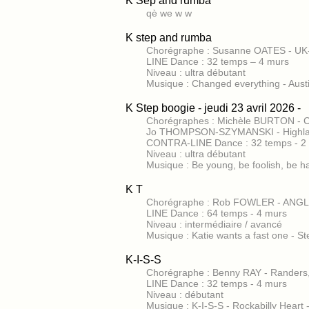
K Sep and rumba
qè we w w
K step and rumba
Chorégraphe : Susanne OATES - U
LINE Dance : 32 temps – 4 murs
Niveau : ultra débutant
Musique : Changed everything - Aus
K Step boogie - jeudi 23 avril 2026 -
Chorégraphes : Michèle BURTON - 
Jo THOMPSON-SZYMANSKI - Highla
CONTRA-LINE Dance : 32 temps - 2
Niveau : ultra débutant
Musique : Be young, be foolish, be 
K T
Chorégraphe : Rob FOWLER - ANGL
LINE Dance : 64 temps - 4 murs
Niveau : intermédiaire / avancé
Musique : Katie wants a fast one 
K-I-S-S
Chorégraphe : Benny RAY - Rander
LINE Dance : 32 temps - 4 murs
Niveau : débutant
Musique : K-I-S-S - Rockabilly Heart