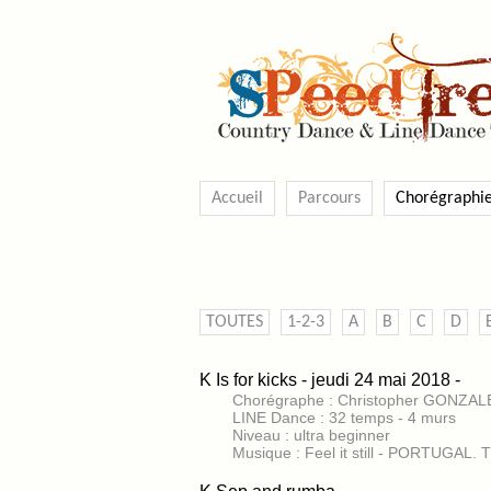
Accueil
Parcours
Chorégraphi
TOUTES
1-2-3
A
B
C
D
K Is for kicks - jeudi 24 mai 2018 -
Chorégraphe : Christopher GONZALEZ
LINE Dance : 32 temps - 4 murs
Niveau : ultra beginner
Musique : Feel it still - PORTUGAL.