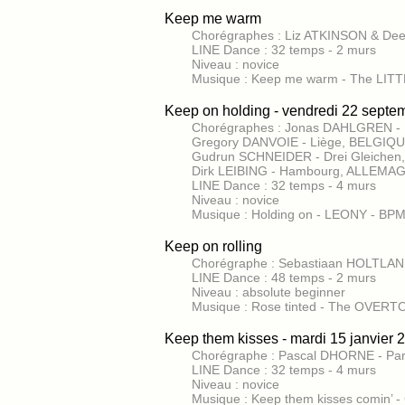
Keep me warm
Chorégraphes : Liz ATKINSON & De
LINE Dance : 32 temps - 2 murs
Niveau : novice
Musique : Keep me warm - The LI
Keep on holding - vendredi 22 septe
Chorégraphes : Jonas DAHLGREN -
Gregory DANVOIE - Liège, BELGIQU
Gudrun SCHNEIDER - Drei Gleichen
Dirk LEIBING - Hambourg, ALLEMAG
LINE Dance : 32 temps - 4 murs
Niveau : novice
Musique : Holding on - LEONY - BPM
Keep on rolling
Chorégraphe : Sebastiaan HOLTLAND
LINE Dance : 48 temps - 2 murs
Niveau : absolute beginner
Musique : Rose tinted - The OVER
Keep them kisses - mardi 15 janvier 
Chorégraphe : Pascal DHORNE - Pari
LINE Dance : 32 temps - 4 murs
Niveau : novice
Musique : Keep them kisses comin’