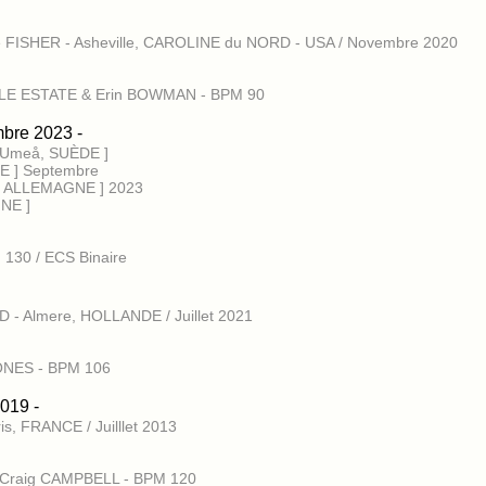
e FISHER - Asheville, CAROLINE du NORD - USA / Novembre 2020
TTLE ESTATE & Erin BOWMAN - BPM 90
mbre 2023 -
 Umeå, SUÈDE ]
E ] Septembre
, ALLEMAGNE ] 2023
NE ]
 130 / ECS Binaire
 - Almere, HOLLANDE / Juillet 2021
TONES - BPM 106
2019 -
s, FRANCE / Juilllet 2013
 - Craig CAMPBELL - BPM 120